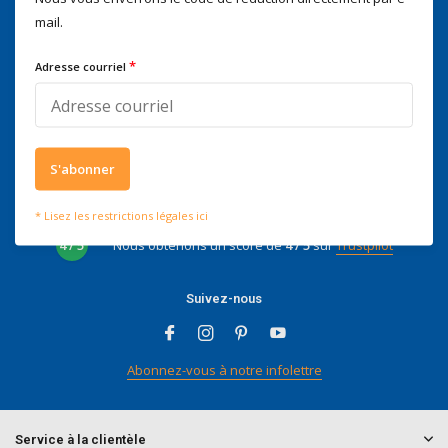
Voor advies of vragen kan je
mail.
mailen naar
info@doitpro.com
Telefonisch zijn we tijdens
*
Adresse courriel
kantooruren bereikbaar op
+3278250650
S'abonner
Ce que disent nos clients
* Lisez les restrictions légales ici
4 / 5
Nous obtenons un score de
4 / 5
sur
Trustpilot
Suivez-nous
Abonnez-vous à notre infolettre
Service à la clientèle