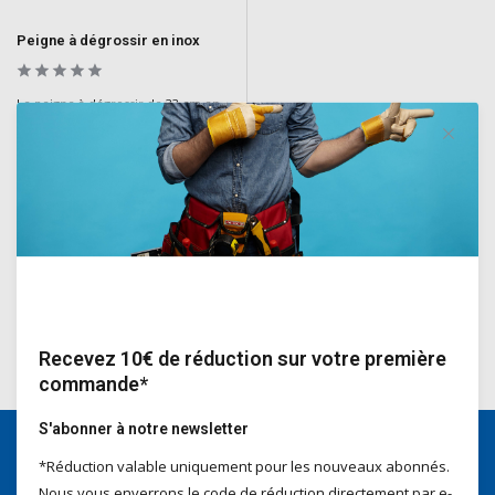
Peigne à dégrossir en inox
Le peigne à dégrossir de 33 cm en
acier inoxydable est un outil
durable en acier inoxydable conçu
pour dégrossir efficacement les
surfaces.
Deliverytime
€21,30
Incl. TVA
Recevez 10€ de réduction sur votre première
commande*
S'abonner à notre newsletter
*Réduction valable uniquement pour les nouveaux abonnés.
Nous serons heureux d'aider
Nous vous enverrons le code de réduction directement par e-