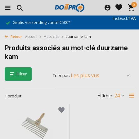
0
Incl.
Excl.
TVA
Gratis verzending vanaf €500*
Retour
Accueil
Mots-clés
duurzame kam
Produits associés au mot-clé duurzame
kam
Filter
Trier par:
Afficher:
1 produit