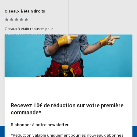
Ciseaux à étain droits
Ciseaux à étain robustes pour
couper les plaques d'acier jusqu'à
1,5 mm. Alliage de chrome et de
molybdène, mâchoires dentelées,
levier réglable, poignées à prise
souple et ressort de recul pour plus
de facilité et de confort.
Deliverytime
€36,40
Incl. TVA
Recevez 10€ de réduction sur votre première
commande*
S'abonner à notre newsletter
*Réduction valable uniquement pour les nouveaux abonnés.