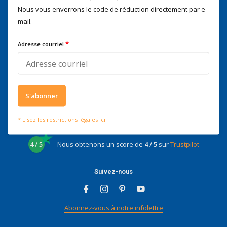
Nous vous enverrons le code de réduction directement par e-
Nous serons heureux d'aider
mail.
Voor advies of vragen kan je
mailen naar
info@doitpro.com
*
Adresse courriel
Telefonisch zijn we tijdens
kantooruren bereikbaar op
+3278250650
S'abonner
* Lisez les restrictions légales ici
Ce que disent nos clients
4 / 5
Nous obtenons un score de
4 / 5
sur
Trustpilot
Suivez-nous
Abonnez-vous à notre infolettre