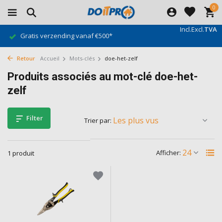
0
Incl.
Excl.
TVA
Gratis verzending vanaf €500*
Retour
Accueil
Mots-clés
doe-het-zelf
Produits associés au mot-clé doe-het-
zelf
Filter
Trier par:
Afficher:
1 produit