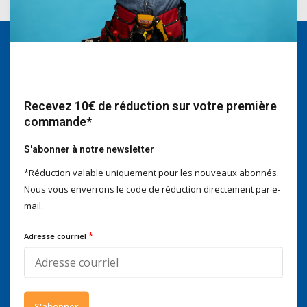
Nous serons heureux d'aider
Voor advies of vragen kan je
mailen naar
info@doitpro.com
Recevez 10€ de réduction sur votre première
Telefonisch zijn we tijdens
commande*
kantooruren bereikbaar op
+3278250650
S'abonner à notre newsletter
*Réduction valable uniquement pour les nouveaux abonnés.
Nous vous enverrons le code de réduction directement par e-
mail.
Ce que disent nos clients
*
Adresse courriel
4 / 5
Nous obtenons un score de
4 / 5
sur
Trustpilot
Suivez-nous
S'abonner