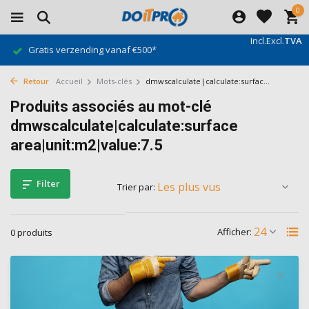
0
Incl.
Excl.
TVA
Gratis verzending vanaf €500*
Retour
Accueil
Mots-clés
dmwscalculate|calculate:surfac...
Produits associés au mot-clé
dmwscalculate|calculate:surface
area|unit:m2|value:7.5
Filter
Trier par:
Afficher:
0 produits
Aucun produit n'a été trouvé...