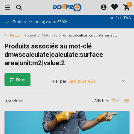
0
Incl.
Excl.
TVA
Gratis verzending vanaf €500*
Retour
Accueil
Mots-clés
dmwscalculate|calculate:surfac...
Produits associés au mot-clé
dmwscalculate|calculate:surface
area|unit:m2|value:2
Filter
Trier par:
Afficher:
0 produits
Aucun produit n'a été trouvé...