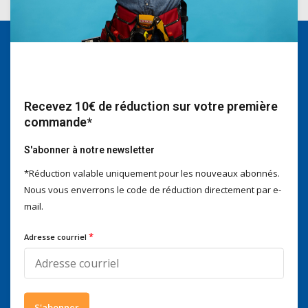
Nous serons heureux d'aider
Voor advies of vragen kan je
mailen naar
info@doitpro.com
Recevez 10€ de réduction sur votre première
Telefonisch zijn we tijdens
commande*
kantooruren bereikbaar op
+3278250650
S'abonner à notre newsletter
*Réduction valable uniquement pour les nouveaux abonnés.
Nous vous enverrons le code de réduction directement par e-
mail.
Ce que disent nos clients
*
Adresse courriel
4 / 5
Nous obtenons un score de
4 / 5
sur
Trustpilot
Suivez-nous
S'abonner