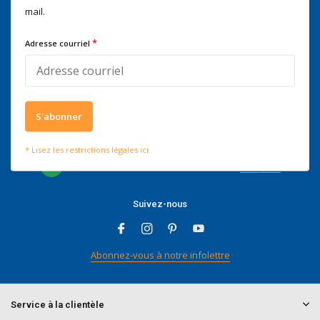
Voor advies of vragen kan je
mail.
mailen naar
info@doitpro.com
Telefonisch zijn we tijdens
*
Adresse courriel
kantooruren bereikbaar op
+3278250650
S'abonner
Ce que disent nos clients
* Lisez les restrictions légales ici
4 / 5
Nous obtenons un score de
4 / 5
sur
Trustpilot
Suivez-nous
Abonnez-vous à notre infolettre
Service à la clientèle