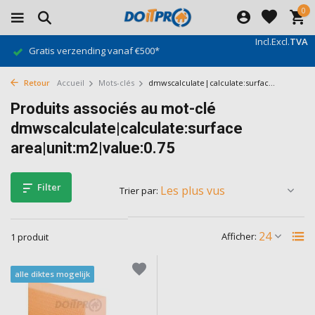
0
Incl.
Excl.
TVA
Gratis verzending vanaf €500*
Retour
Accueil
Mots-clés
dmwscalculate|calculate:surfac...
Produits associés au mot-clé
dmwscalculate|calculate:surface
area|unit:m2|value:0.75
Filter
Trier par:
Afficher:
1 produit
alle diktes mogelijk