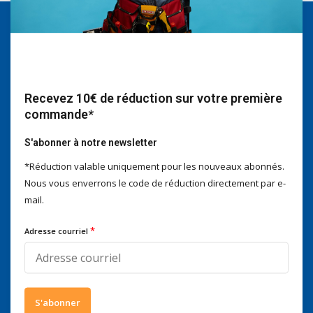
Nous serons heureux d'aider
Voor advies of vragen kan je
mailen naar
info@doitpro.com
Telefonisch zijn we tijdens
Recevez 10€ de réduction sur votre première
kantooruren bereikbaar op
commande*
+3278250650
S'abonner à notre newsletter
*Réduction valable uniquement pour les nouveaux abonnés.
Nous vous enverrons le code de réduction directement par e-
mail.
Ce que disent nos clients
4 / 5
Nous obtenons un score de
4 / 5
sur
Trustpilot
*
Adresse courriel
Suivez-nous
S'abonner