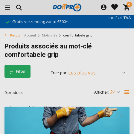
0
Incl.
Excl.
TVA
Gratis verzending vanaf €500*
Retour
Accueil
Mots-clés
comfortabele grip
Produits associés au mot-clé
comfortabele grip
Filter
Trier par:
Afficher:
0 produits
Aucun produit n'a été trouvé...