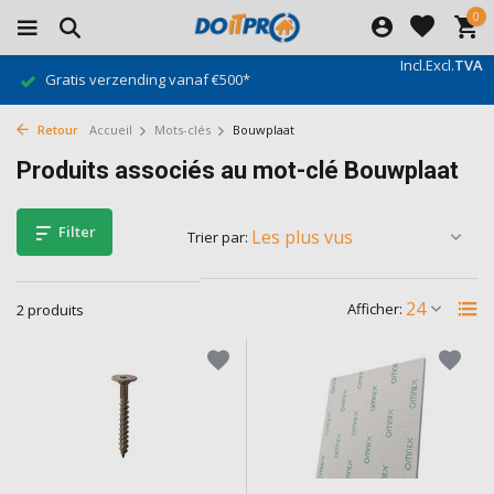
0
Incl.
Excl.
TVA
Gratis verzending vanaf €500*
Retour
Accueil
Mots-clés
Bouwplaat
Produits associés au mot-clé Bouwplaat
Filter
Trier par:
Afficher:
2 produits