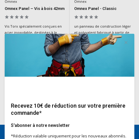
Omnex
Omnex
Omnex Panel – Vis à bois 42mm
Omnex Panel - Classic
Vis Torx spécialement conçues en
un panneau de construction léger
acier inoxydable, destinées à la
et polyvalent fabriqué à partir de
fixation des panneaux Omnex sur
verre et de minéraux recyclés,
une structure en bois.
idéal pour le revêtement des murs
et des plafonds et pour des
applications à l'interieur &
extérieur.
Deliverytime
Deliverytime
€99,50
€109,50
Incl. TVA
Incl. TVA
Recevez 10€ de réduction sur votre première
commande*
S'abonner à notre newsletter
*Réduction valable uniquement pour les nouveaux abonnés.