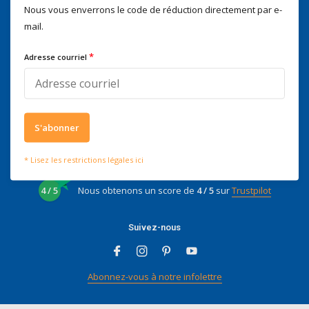
Nous vous enverrons le code de réduction directement par e-
Nous serons heureux d'aider
mail.
Voor advies of vragen kan je
mailen naar
info@doitpro.com
*
Adresse courriel
Telefonisch zijn we tijdens
kantooruren bereikbaar op
+3278250650
S'abonner
* Lisez les restrictions légales ici
Ce que disent nos clients
4 / 5
Nous obtenons un score de
4 / 5
sur
Trustpilot
Suivez-nous
Abonnez-vous à notre infolettre