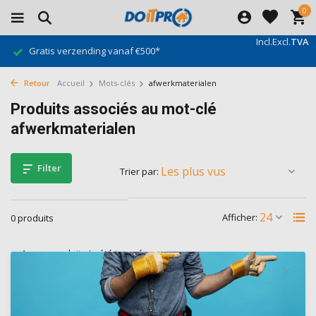
0
Incl.
Excl.
TVA
Gratis verzending vanaf €500*
Retour
Accueil
Mots-clés
afwerkmaterialen
Produits associés au mot-clé
afwerkmaterialen
Filter
Trier par:
Afficher:
0 produits
Aucun produit n'a été trouvé...