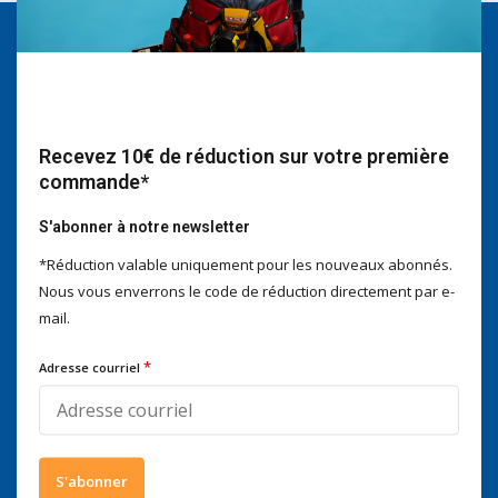
Nous serons heureux d'aider
Voor advies of vragen kan je
mailen naar
info@doitpro.com
Telefonisch zijn we tijdens
Recevez 10€ de réduction sur votre première
kantooruren bereikbaar op
commande*
+3278250650
S'abonner à notre newsletter
*Réduction valable uniquement pour les nouveaux abonnés.
Nous vous enverrons le code de réduction directement par e-
mail.
Ce que disent nos clients
4 / 5
Nous obtenons un score de
4 / 5
sur
Trustpilot
*
Adresse courriel
Suivez-nous
S'abonner