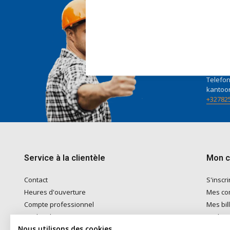
Nous 
Voor ad
naar
in
Telefon
kantoo
+32782
Service à la clientèle
Mon 
Contact
S'inscri
Heures d'ouverture
Mes c
Compte professionnel
Mes bil
Modes de paiement
Ma list
Nous utilisons des cookies
Expédition & Retrait