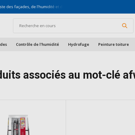
ste des façades, de l'humidité et des toits
Pour bric
ades
Contrôle de l'humidité
Hydrofuge
Peinture toiture
duits associés au mot-clé a