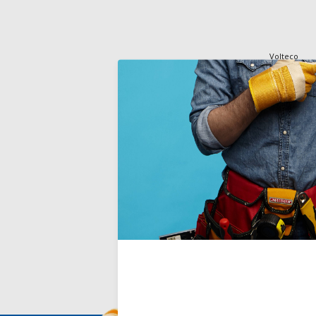
Volteco
FIBROe
FIBROeRASO 
pour les rép
nivellement 
béton.
Deliverytim
€29,50
Incl. TVA