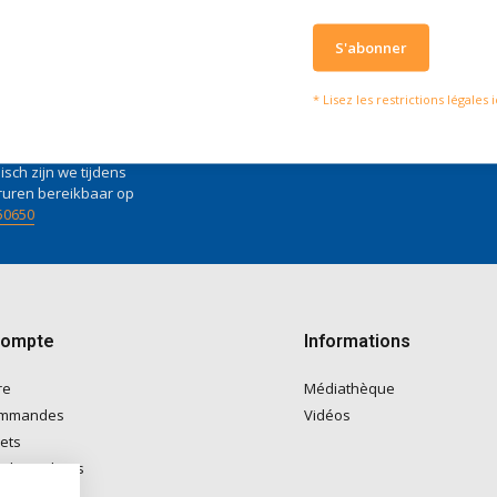
S'abonner
serons heureux d'aider
Ce que disent nos clie
* Lisez les restrictions légales i
vies of vragen kan je mailen
Nous obtenons u
4 / 5
fo@doitpro.com
de
4 / 5
sur
Trustp
isch zijn we tijdens
ruren bereikbaar op
50650
compte
Informations
re
Médiathèque
ommandes
Vidéos
lets
e de souhaits