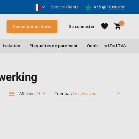
oleurs & entrepreneurs
Service Clients
4 / 5
@
Trustpilot
0
Demander un devis
Se connecter
Isolation
Plaquettes de parement
Outils
Incl.
Excl.
TVA
S'inscrire
fwerking
S'inscrire
Afficher:
Trier par: