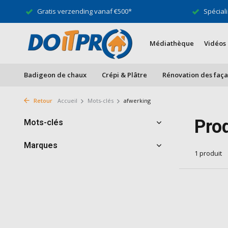
Gratis verzending vanaf €500*
Spéciali
Médiathèque
Vidéos
Badigeon de chaux
Crépi & Plâtre
Rénovation des faç
Retour
Accueil
Mots-clés
afwerking
Pro
Mots-clés
Marques
1 produit