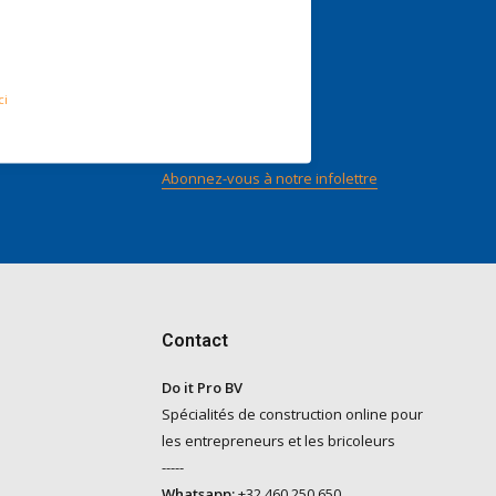
nts
Suivez-nous
ci
n score
ilot
Abonnez-vous à notre infolettre
Contact
Do it Pro BV
Spécialités de construction online pour
les entrepreneurs et les bricoleurs
-----
Whatsapp:
+32 460 250 650