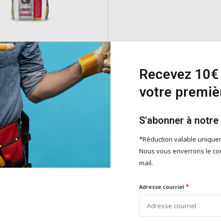
RASO
Recevez 10€ 
est un mortier polyvalent idéal
votre premi
arations structurelles, le
et la protection des surfaces en
S'abonner à notre
e
*Réduction valable uniqu
Nous vous enverrons le cod
mail.
Ajouter
*
Adresse courriel