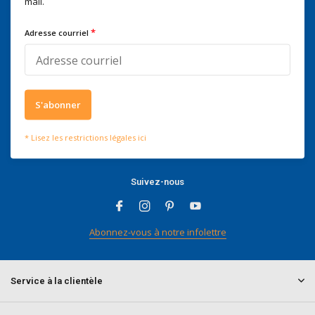
mail.
Telefonisch zijn we tijdens
kantooruren bereikbaar op
*
Adresse courriel
+3278250650
S'abonner
Ce que disent nos clients
* Lisez les restrictions légales ici
4 / 5
Nous obtenons un score de
4 / 5
sur
Trustpilot
Suivez-nous
Abonnez-vous à notre infolettre
Service à la clientèle