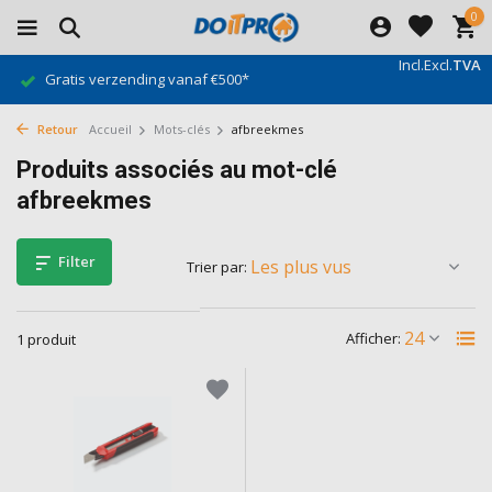
0
Incl.
Excl.
TVA
Gratis verzending vanaf €500*
Retour
Accueil
Mots-clés
afbreekmes
Produits associés au mot-clé
afbreekmes
Filter
Trier par:
Afficher:
1 produit