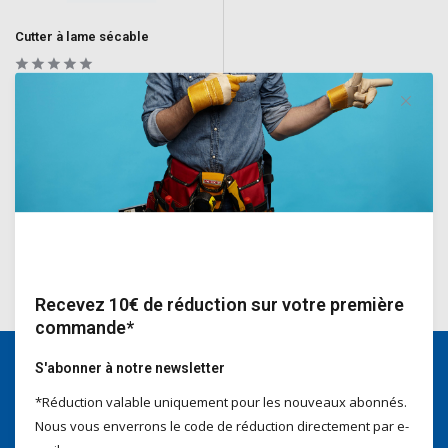
Cutter à lame sécable
Cutter à lame robuste pour couper
les moquettes épaisses ou
l'isolation.
Deliverytime
€18,35
Incl. TVA
Recevez 10€ de réduction sur votre première
commande*
S'abonner à notre newsletter
*Réduction valable uniquement pour les nouveaux abonnés.
Nous serons heureux d'aider
Nous vous enverrons le code de réduction directement par e-
Voor advies of vragen kan je
mailen naar
info@doitpro.com