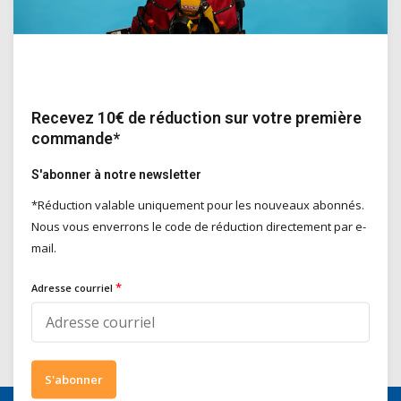
Couteau à mastic, acier
inoxydable
Recevez 10€ de réduction sur votre première
Le couteau à mastic Inox est un
commande*
couteau à mastic compacte
disponible en différentes largeurs.
S'abonner à notre newsletter
En acier inoxydable, idéal pour les
travaux de finition et de réparation
*Réduction valable uniquement pour les nouveaux abonnés.
de précision.
Nous vous enverrons le code de réduction directement par e-
Deliverytime
mail.
€5,70
Incl. TVA
*
Adresse courriel
S'abonner