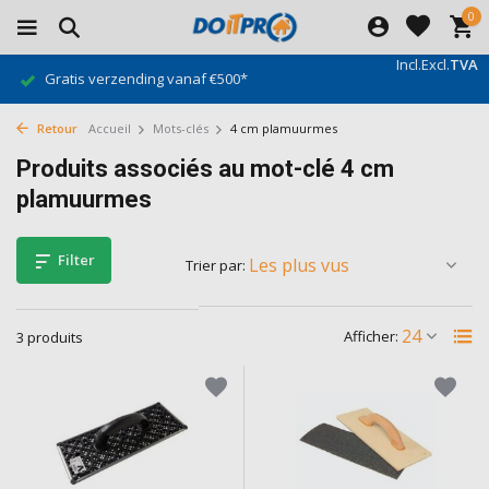
0
Incl.
Excl.
TVA
Gratis verzending vanaf €500*
Retour
Accueil
Mots-clés
4 cm plamuurmes
Produits associés au mot-clé 4 cm
plamuurmes
Filter
Trier par:
Afficher:
3 produits