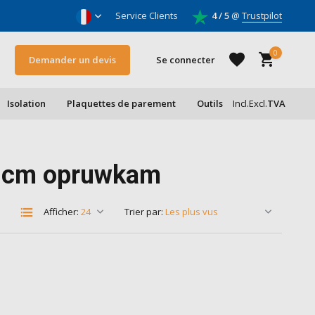
oleurs & entrepreneurs
Service Clients
4 / 5
@
Trustpilot
0
Demander un devis
Se connecter
Isolation
Plaquettes de parement
Outils
Incl.
Excl.
TVA
S'inscrire
33cm opruwkam
S'inscrire
Afficher:
Trier par: