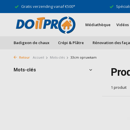
Gratis verzending vanaf €500*
Spéciali
Médiathèque
Vidéos
Badigeon de chaux
Crépi & Plâtre
Rénovation des faç
Retour
Accueil
Mots-clés
33cm opruwkam
Pro
Mots-clés
1 produit