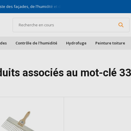
ste des façades, de l'humidité et des toits
Pour bric
ades
Contrôle de l'humidité
Hydrofuge
Peinture toiture
duits associés au mot-clé 