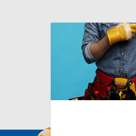
Peigne à
Le peigne à 
inoxydable e
inoxydable 
les surfaces.
Deliverytim
€21,30
Incl. TVA