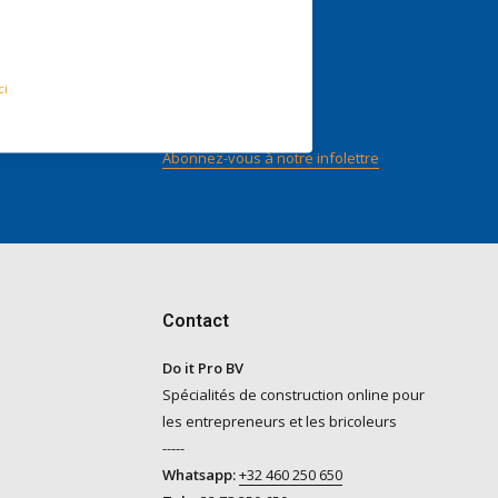
nts
Suivez-nous
ci
n score
ilot
Abonnez-vous à notre infolettre
Contact
Do it Pro BV
Spécialités de construction online pour
les entrepreneurs et les bricoleurs
-----
Whatsapp:
+32 460 250 650