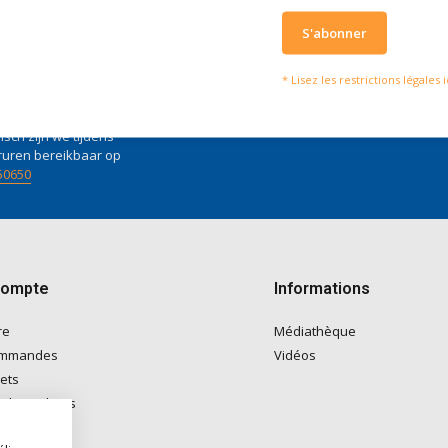
S'abonner
serons heureux d'aider
Ce que disent nos clie
* Lisez les restrictions légales i
vies of vragen kan je mailen
Nous obtenons u
4 / 5
fo@doitpro.com
de
4 / 5
sur
Trustp
isch zijn we tijdens
ruren bereikbaar op
50650
compte
Informations
re
Médiathèque
ommandes
Vidéos
lets
e de souhaits