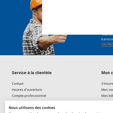
Nous 
Voor ad
naar
in
Telefon
kantoo
+32782
Service à la clientèle
Mon 
Contact
S'inscri
Heures d'ouverture
Mes c
Compte professionnel
Mes bil
Modes de paiement
Ma list
Nous utilisons des cookies
Expédition & Retrait