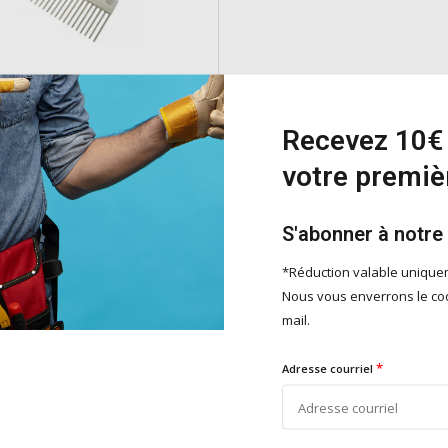
 dégrossir en inox
Recevez 10€ 
dégrossir de 33 cm en acier
st un outil durable en acier
votre premi
conçu pour dégrossir efficacement
e
S'abonner à notre
*Réduction valable uniqu
Nous vous enverrons le cod
mail.
Ajouter
*
Adresse courriel