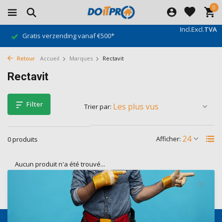
0
Incl.
Excl.
TVA
Gratis verzending vanaf €500*
Retour
Accueil
Marques
Rectavit
Rectavit
Filter
Trier par:
Afficher:
0 produits
Aucun produit n'a été trouvé...