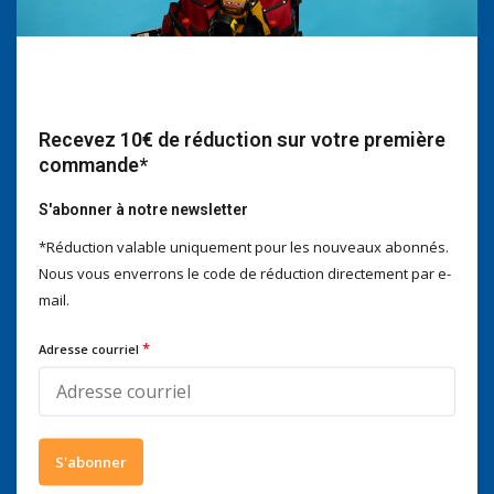
Nous serons heureux d'aider
Voor advies of vragen kan je
mailen naar
info@doitpro.com
Telefonisch zijn we tijdens
Recevez 10€ de réduction sur votre première
kantooruren bereikbaar op
commande*
+3278250650
S'abonner à notre newsletter
*Réduction valable uniquement pour les nouveaux abonnés.
Nous vous enverrons le code de réduction directement par e-
Ce que disent nos clients
mail.
4 / 5
Nous obtenons un score de
4 / 5
sur
Trustpilot
*
Adresse courriel
Suivez-nous
S'abonner
Abonnez-vous à notre infolettre