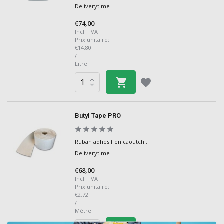
Deliverytime
€74,00
Incl. TVA
Prix unitaire:
€14,80
/
Litre
Butyl Tape PRO
Ruban adhésif en caoutch...
Deliverytime
€68,00
Incl. TVA
Prix unitaire:
€2,72
/
Mètre