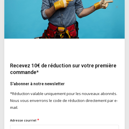
Bitumen Tape PRO
ruban adhésif en caoutch...
Deliverytime
€35,00
Incl. TVA
Prix unitaire:
Recevez 10€ de réduction sur votre première
€3,50
commande*
/
Mètre
S'abonner à notre newsletter
*Réduction valable uniquement pour les nouveaux abonnés.
Nous vous enverrons le code de réduction directement par e-
mail.
Canaux de Drainage
*
Adresse courriel
...
Deliverytime