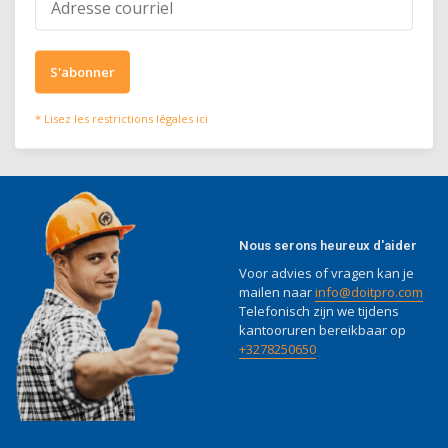
€27,50
Incl. TVA
S'abonner
* Lisez les restrictions légales ici
Nous serons heureux d'aider
Voor advies of vragen kan je
mailen naar
info@doitpro.com
Telefonisch zijn we tijdens
kantooruren bereikbaar op
+3278250650