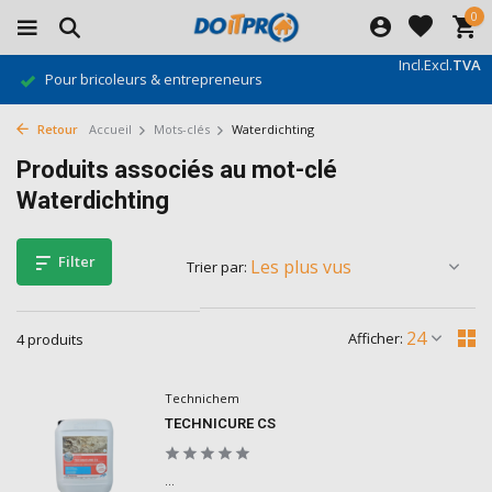
0
Incl.
Excl.
TVA
Gratis verzending vanaf €500*
Retour
Accueil
Mots-clés
Waterdichting
Produits associés au mot-clé
Waterdichting
Filter
Trier par:
Afficher:
4 produits
Technichem
TECHNICURE CS
...