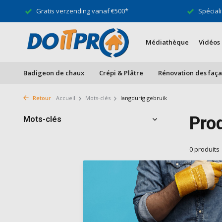
Gratis verzending vanaf €500*
Spéciali
Médiathèque
Vidéos
Badigeon de chaux
Crépi & Plâtre
Rénovation des faç
Retour
Accueil
Mots-clés
langdurig gebruik
Prod
Mots-clés
0 produits
Aucun produ