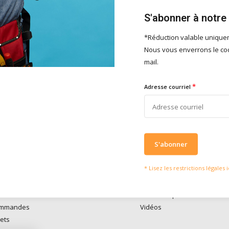
S'abonner à notre
*Réduction valable uniqu
Nous vous enverrons le cod
serons heureux d'aider
Ce que disent nos clie
mail.
vies of vragen kan je mailen
Nous obtenons u
4 / 5
fo@doitpro.com
de
4 / 5
sur
Trustp
*
Adresse courriel
isch zijn we tijdens
ruren bereikbaar op
50650
S'abonner
* Lisez les restrictions légales i
compte
Informations
re
Médiathèque
ommandes
Vidéos
lets