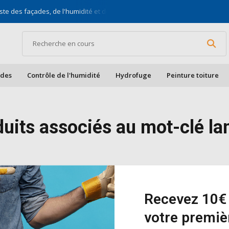
ste des façades, de l'humidité et des toits
Pour bric
ades
Contrôle de l'humidité
Hydrofuge
Peinture toiture
uits associés au mot-clé la
it n'a été trouvé...
Recevez 10€ 
votre premi