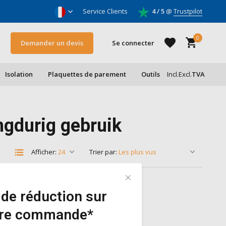
oleurs & entrepreneurs
Service Clients
4 / 5
@
Trustpilot
0
Demander un devis
Se connecter
Isolation
Plaquettes de parement
Outils
Incl.
Excl.
TVA
S'inscrire
ngdurig gebruik
S'inscrire
Afficher:
Trier par:
de réduction sur
ère commande*