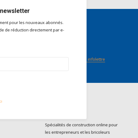
 newsletter
ement pour les nouveaux abonnés.
e de réduction directement par e-
nts
Suivez-nous
n score
ilot
Abonnez-vous à notre infolettre
ci
Contact
Do it Pro BV
Spécialités de construction online pour
les entrepreneurs et les bricoleurs