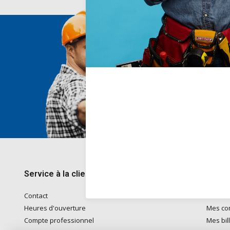
Nous 
Voor ad
naar
in
Telefon
kantoo
+32782
Service à la clientèle
Mon 
Contact
S'inscri
Heures d'ouverture
Mes c
Compte professionnel
Mes bil