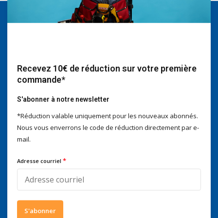
Nous serons heureux d'aider
Voor advies of vragen kan je
mailen naar
info@doitpro.com
Telefonisch zijn we tijdens
Recevez 10€ de réduction sur votre première
kantooruren bereikbaar op
commande*
+3278250650
S'abonner à notre newsletter
*Réduction valable uniquement pour les nouveaux abonnés.
Nous vous enverrons le code de réduction directement par e-
mail.
Ce que disent nos clients
4 / 5
Nous obtenons un score de
4 / 5
sur
Trustpilot
*
Adresse courriel
Suivez-nous
S'abonner