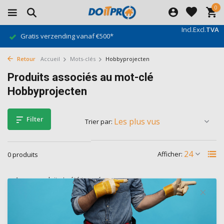
0
Incl.
Excl.
TVA
Gratis verzending vanaf €500*
Retour
Accueil
Mots-clés
Hobbyprojecten
Produits associés au mot-clé
Hobbyprojecten
Filter
Trier par:
Afficher:
0 produits
Aucun produit n'a été trouvé...