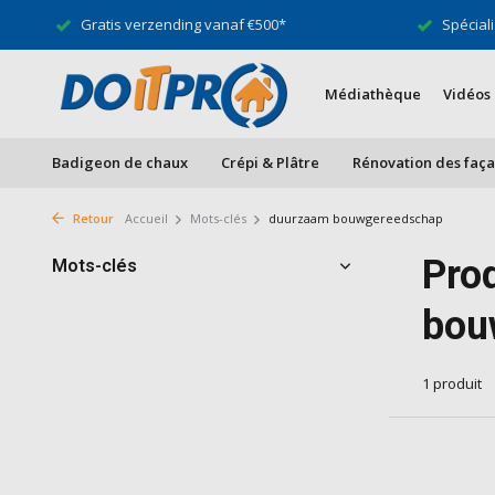
Gratis verzending vanaf €500*
Spéciali
Médiathèque
Vidéos
Badigeon de chaux
Crépi & Plâtre
Rénovation des faç
Retour
Accueil
Mots-clés
duurzaam bouwgereedschap
Pro
Mots-clés
bou
1 produit