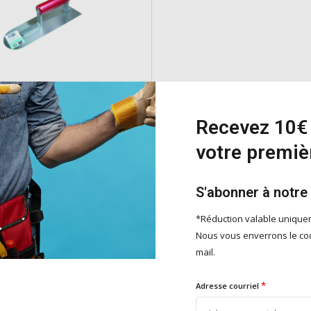
sif KM belge
Recevez 10€ 
cipalement dans la construction et
n pour les travaux de plâtrage et
votre premi
ie. L'outil est conçu pour
 lisser avec précision et efficacité
x de construction tels que le
S'abonner à notre
 ciment.
e
*Réduction valable uniqu
Nous vous enverrons le cod
mail.
Ajouter
*
Adresse courriel