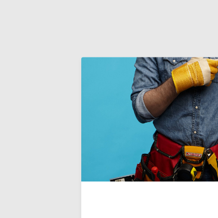
Fer adhé
Utilisé prin
la rénovatio
de maçonner
appliquer et
des matériau
plâtre ou le
Deliverytim
€14,50
Incl. TVA