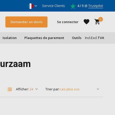
oleurs & entrepreneurs
Service Clients
4 / 5
@
Trustpilot
0
Demander un devis
Se connecter
Isolation
Plaquettes de parement
Outils
Incl.
Excl.
TVA
S'inscrire
duurzaam
S'inscrire
Afficher:
Trier par: