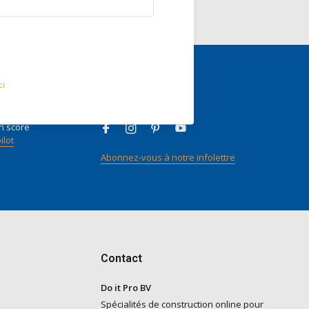
ci
nts
Suivez-nous
n score
ilot
Abonnez-vous à notre infolettre
Contact
Do it Pro BV
Spécialités de construction online pour