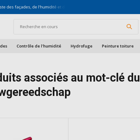
ste des façades, de l'humidité et des toits
Pour bric
ades
Contrôle de l'humidité
Hydrofuge
Peinture toiture
duits associés au mot-clé 
wgereedschap