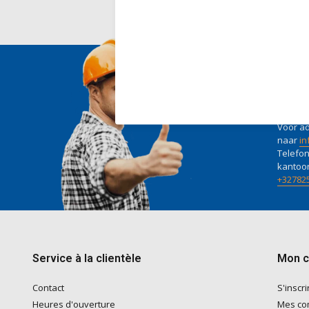
Nous 
Voor ad
naar
in
Telefon
kantoo
+32782
Service à la clientèle
Mon 
Contact
S'inscri
Heures d'ouverture
Mes c