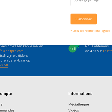
S'abonner
* Lisez les restrictions légales i
serons heureux d'aider
Ce que disent nos clie
vies of vragen kan je mailen
Nous obtenons u
4 / 5
fo@doitpro.com
de
4 / 5
sur
Trustp
isch zijn we tijdens
ruren bereikbaar op
50650
compte
Informations
re
Médiathèque
ommandes
Vidéos