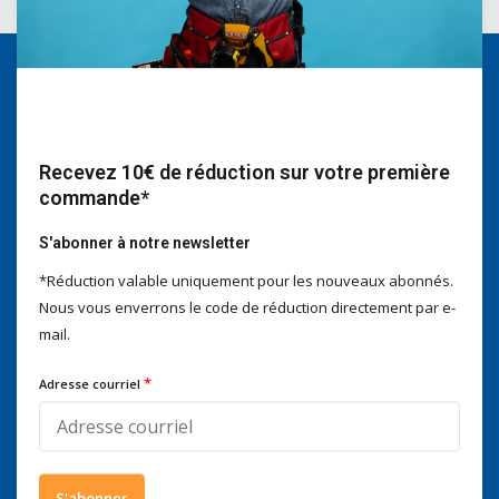
Nous serons heureux d'aider
Voor advies of vragen kan je
mailen naar
info@doitpro.com
Recevez 10€ de réduction sur votre première
Telefonisch zijn we tijdens
commande*
kantooruren bereikbaar op
+3278250650
S'abonner à notre newsletter
*Réduction valable uniquement pour les nouveaux abonnés.
Nous vous enverrons le code de réduction directement par e-
mail.
Ce que disent nos clients
*
Adresse courriel
4 / 5
Nous obtenons un score de
4 / 5
sur
Trustpilot
Suivez-nous
S'abonner