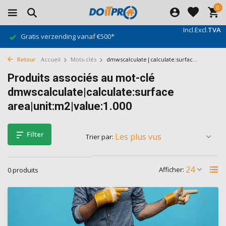
0
Incl.
Excl.
TVA
Gratis verzending vanaf €500*
Retour
Accueil
Mots-clés
dmwscalculate|calculate:surfac...
Produits associés au mot-clé
dmwscalculate|calculate:surface
area|unit:m2|value:1.000
Filter
Trier par:
Afficher:
0 produits
Aucun produit n'a été trouvé...