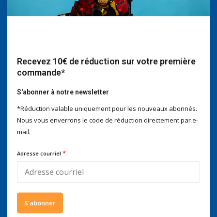
Nous serons heureux d'aider
Voor advies of vragen kan je
mailen naar
info@doitpro.com
Telefonisch zijn we tijdens
Recevez 10€ de réduction sur votre première
kantooruren bereikbaar op
commande*
+3278250650
S'abonner à notre newsletter
*Réduction valable uniquement pour les nouveaux abonnés.
Nous vous enverrons le code de réduction directement par e-
Ce que disent nos clients
mail.
4 / 5
Nous obtenons un score de
4 / 5
sur
Trustpilot
*
Adresse courriel
Suivez-nous
S'abonner
Abonnez-vous à notre infolettre