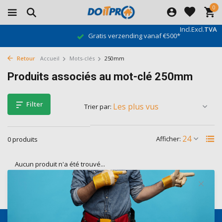
0
Incl.
Excl.
TVA
Gratis verzending vanaf €500*
Retour
Accueil
Mots-clés
250mm
Produits associés au mot-clé 250mm
Filter
Trier par:
Afficher:
0 produits
Aucun produit n'a été trouvé...