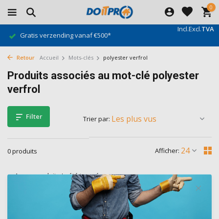
0
Incl.
Excl.
TVA
Gratis verzending vanaf €500*
Retour
Accueil
Mots-clés
polyester verfrol
Produits associés au mot-clé polyester
verfrol
Filter
Trier par:
Afficher:
0 produits
Aucun produit n'a été trouvé...