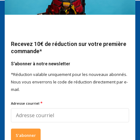
Nous serons heureux d'aider
Voor advies of vragen kan je
mailen naar
info@doitpro.com
Telefonisch zijn we tijdens
Recevez 10€ de réduction sur votre première
kantooruren bereikbaar op
commande*
+3278250650
S'abonner à notre newsletter
*Réduction valable uniquement pour les nouveaux abonnés.
Nous vous enverrons le code de réduction directement par e-
mail.
Ce que disent nos clients
4 / 5
Nous obtenons un score de
4 / 5
sur
Trustpilot
*
Adresse courriel
Suivez-nous
S'abonner