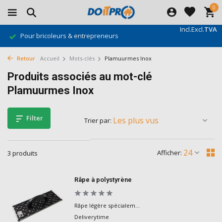
0
Incl.
Excl.
TVA
Pour bricoleurs & entrepreneurs
Retour
Accueil
Mots-clés
Plamuurmes Inox
Produits associés au mot-clé
Plamuurmes Inox
Filter
Trier par:
Afficher:
3 produits
Râpe à polystyrène
Râpe légère spécialem...
Deliverytime