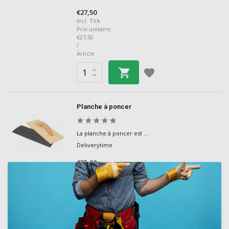
€27,50
Incl. TVA
Prix unitaire:
€27,50
/
Article
Planche à poncer
La planche à poncer est ...
Deliverytime
€35,00
Incl. TVA
Prix unitaire:
€35,00
/
Article