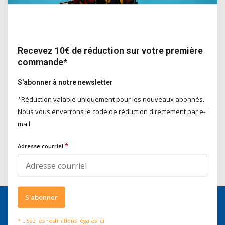
Couteau à mastic, acier inoxydable
Recevez 10€ de réduction sur votre première
Le couteau à mastic Inox...
commande*
Deliverytime
€5,70
S'abonner à notre newsletter
Incl. TVA
*Réduction valable uniquement pour les nouveaux abonnés.
Prix unitaire:
€5,70
Nous vous enverrons le code de réduction directement par e-
/
mail.
Article
*
Adresse courriel
S'abonner
* Lisez les restrictions légales ici
Nous serons heureux d'aider