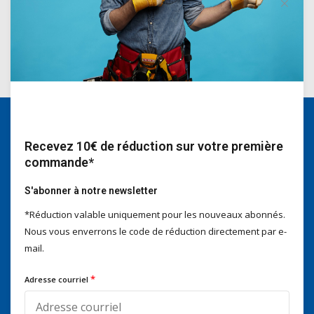
Incl. TVA
Recevez 10€ de réduction sur votre première
Nous serons heureux d'aider
commande*
Voor advies of vragen kan je
mailen naar
info@doitpro.com
S'abonner à notre newsletter
Telefonisch zijn we tijdens
kantooruren bereikbaar op
*Réduction valable uniquement pour les nouveaux abonnés.
+3278250650
Nous vous enverrons le code de réduction directement par e-
mail.
*
Adresse courriel
Ce que disent nos clients