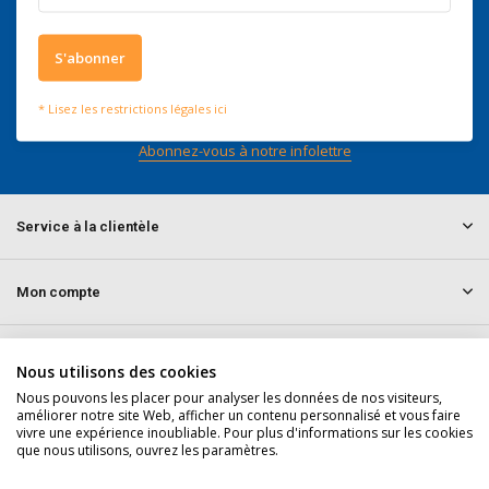
4 / 5
Nous obtenons un score de
4 / 5
sur
Trustpilot
S'abonner
Suivez-nous
* Lisez les restrictions légales ici
Abonnez-vous à notre infolettre
Service à la clientèle
Mon compte
Informations
Nous utilisons des cookies
Nous pouvons les placer pour analyser les données de nos visiteurs,
améliorer notre site Web, afficher un contenu personnalisé et vous faire
Contact
vivre une expérience inoubliable. Pour plus d'informations sur les cookies
que nous utilisons, ouvrez les paramètres.