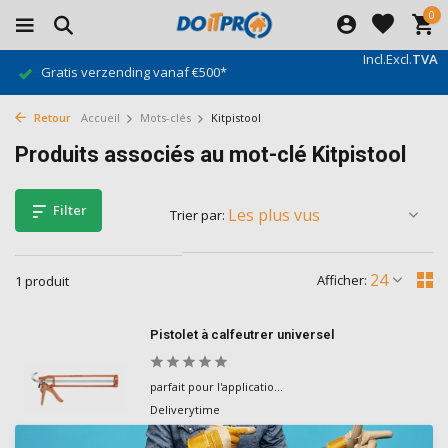
0
Incl.
Excl.
TVA
Gratis verzending vanaf €500*
Retour
Accueil
Mots-clés
Kitpistool
Produits associés au mot-clé Kitpistool
Filter
Trier par:
Afficher:
1 produit
Pistolet à calfeutrer universel
parfait pour l'applicatio...
Deliverytime
€19,90